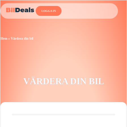
LOGGA IN
Hem
»
Värdera din bil
VÄRDERA DIN BIL