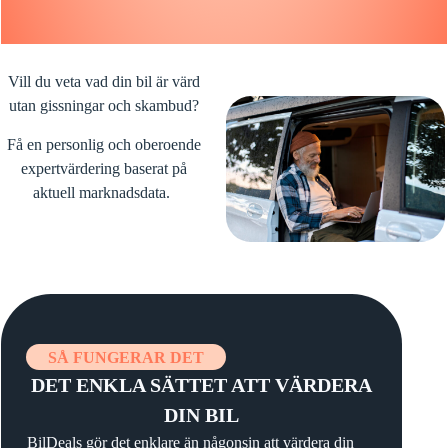
Vill du veta vad din bil är värd
utan gissningar och skambud?
Få en personlig och oberoende
expertvärdering baserat på
aktuell marknadsdata.
SÅ FUNGERAR DET
DET ENKLA SÄTTET ATT VÄRDERA
DIN BIL
BilDeals gör det enklare än någonsin att värdera din