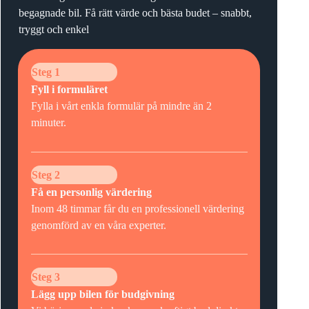
begagnade bil. Få rätt värde och bästa budet – snabbt,
tryggt och enkel
Steg 1
Fyll i formuläret
Fylla i vårt enkla formulär på mindre än 2
minuter.
Steg 2
Få en personlig värdering
Inom 48 timmar får du en professionell värdering
genomförd av en våra experter.
Steg 3
Lägg upp bilen för budgivning