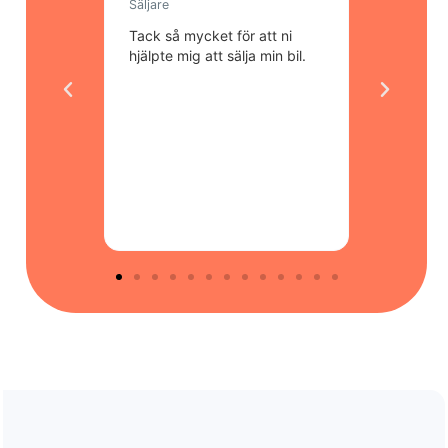
Säljare
Säljare
ocess och
Tack så mycket för att ni
Allt gick 
sig service
hjälpte mig att sälja min bil.
atmosfär
eals.
personalen
e och
skulle vi
Allt gick
BilDeals.
enkelt,
an. Kan
era både
ten. 5/5
n!