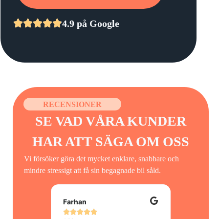
4.9 på Google
RECENSIONER
SE VAD VÅRA KUNDER
HAR ATT SÄGA OM OSS​
Vi försöker göra det mycket enklare, snabbare och
mindre stressigt att få sin begagnade bil såld.
Farhan
Marija








