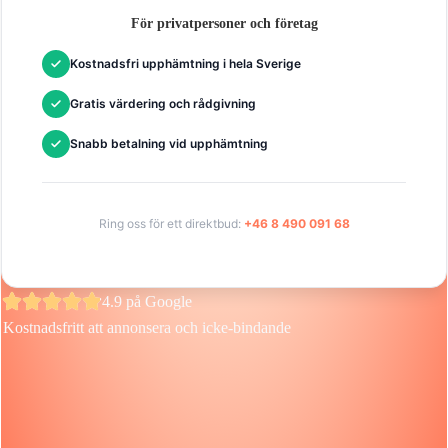
För privatpersoner och företag
Kostnadsfri upphämtning i hela Sverige
Gratis värdering och rådgivning
Snabb betalning vid upphämtning
Ring oss för ett direktbud:
+46 8 490 091 68
4.9 på Google
Kostnadsfritt att annonsera och icke-bindande