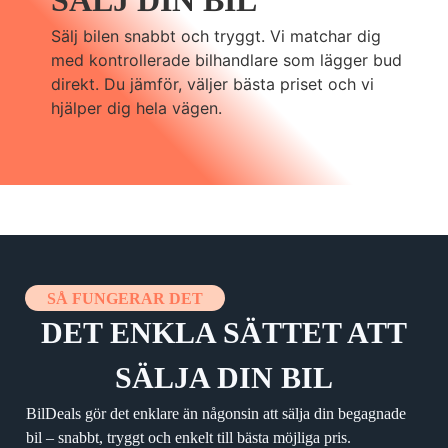
Sälj bilen snabbt och tryggt. Vi matchar dig
med kontrollerade bilhandlare som lägger bud
direkt. Du jämför, väljer bästa priset och vi
hjälper dig hela vägen.
SÅ FUNGERAR DET
DET ENKLA SÄTTET ATT
SÄLJA DIN BIL
BilDeals gör det enklare än någonsin att sälja din begagnade
bil – snabbt, tryggt och enkelt till bästa möjliga pris.