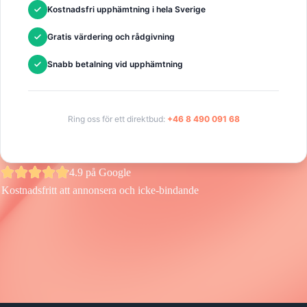
Kostnadsfri upphämtning i hela Sverige
Gratis värdering och rådgivning
Snabb betalning vid upphämtning
Ring oss för ett direktbud:
+46 8 490 091 68
4.9 på Google
Kostnadsfritt att annonsera och icke-bindande