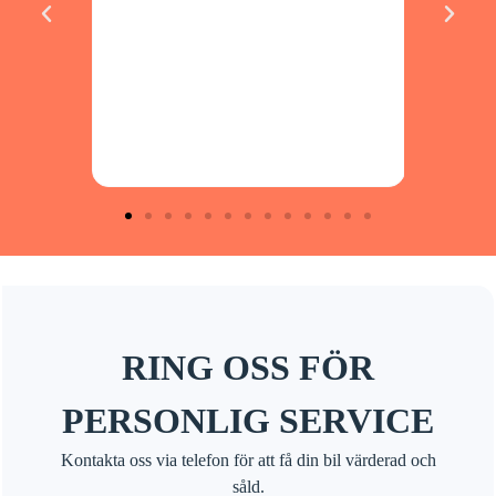
person
vilja 
 snabbt
ntan.
både
RING OSS FÖR
PERSONLIG SERVICE
Kontakta oss via telefon för att få din bil värderad och
såld.